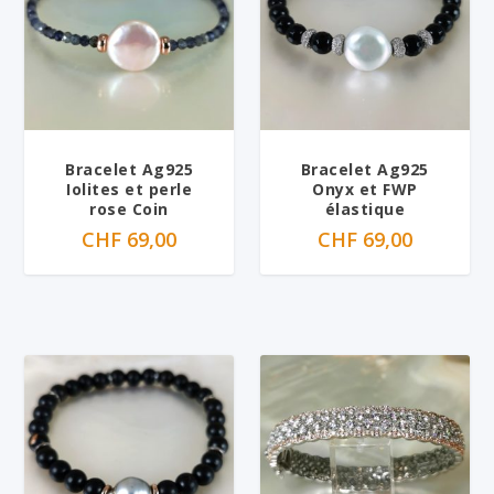
Bracelet Ag925
Bracelet Ag925
Iolites et perle
Onyx et FWP
rose Coin
élastique
CHF
69,00
CHF
69,00