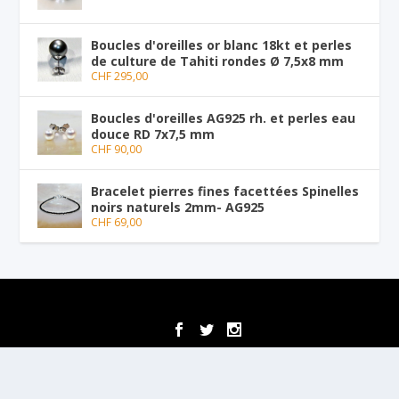
Boucles d'oreilles or blanc 18kt et perles
de culture de Tahiti rondes Ø 7,5x8 mm
CHF
295,00
Boucles d'oreilles AG925 rh. et perles eau
douce RD 7x7,5 mm
CHF
90,00
Bracelet pierres fines facettées Spinelles
noirs naturels 2mm- AG925
CHF
69,00
Conçu par
| Propulsé par
Elegant Themes
WordPress