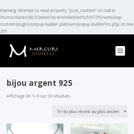
Warning
: Attempt to read property "post_content" on null in
/home/clients/66c52ebe87ac4c9e6de83e09cfc97755/web3/wp-
content/plugins/popup-builder-platinum/popup-builderPro.php
on line
265
bijou argent 925
Affichage de 1–9 sur 30 résultats