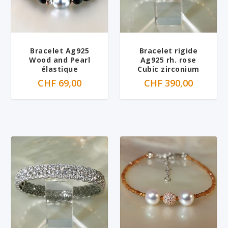
Bracelet Ag925
Bracelet rigide
Wood and Pearl
Ag925 rh. rose
élastique
Cubic zirconium
CHF
69,00
CHF
390,00