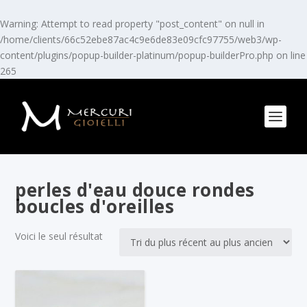
Warning
: Attempt to read property "post_content" on null in
/home/clients/66c52ebe87ac4c9e6de83e09cfc97755/web3/wp-
content/plugins/popup-builder-platinum/popup-builderPro.php
on line
265
perles d'eau douce rondes
boucles d'oreilles
Voici le seul résultat