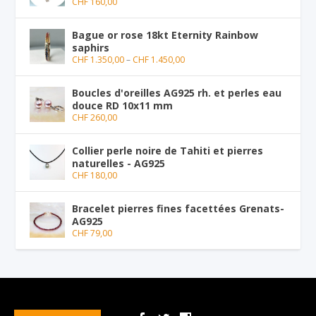
CHF
160,00
Bague or rose 18kt Eternity Rainbow
saphirs
CHF
1.350,00
–
CHF
1.450,00
Boucles d'oreilles AG925 rh. et perles eau
douce RD 10x11 mm
CHF
260,00
Collier perle noire de Tahiti et pierres
naturelles - AG925
CHF
180,00
Bracelet pierres fines facettées Grenats-
AG925
CHF
79,00
Conçu par
| Propulsé par
Elegant Themes
WordPress