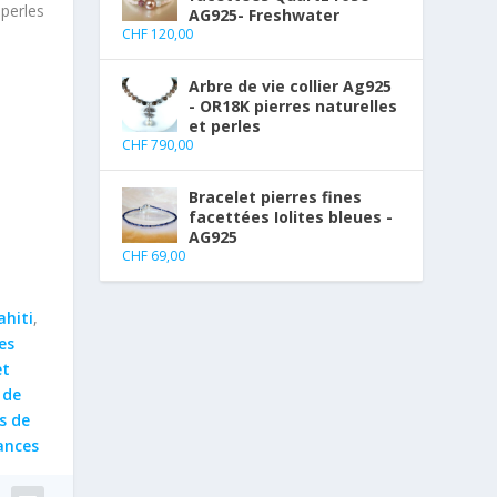
 perles
AG925- Freshwater
CHF
120,00
Arbre de vie collier Ag925
- OR18K pierres naturelles
et perles
CHF
790,00
Bracelet pierres fines
facettées Iolites bleues -
AG925
CHF
69,00
ahiti
,
es
et
 de
s de
ances