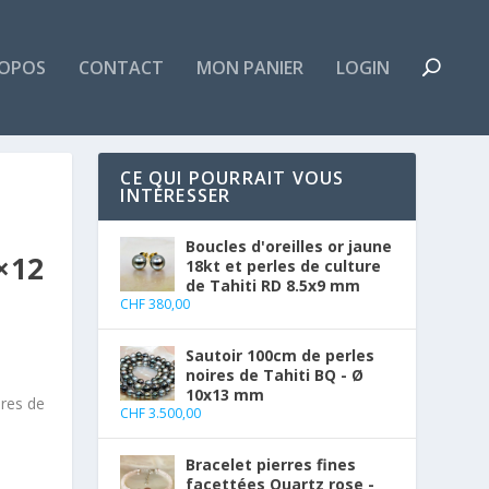
ROPOS
CONTACT
MON PANIER
LOGIN
CE QUI POURRAIT VOUS
INTÉRESSER
Boucles d'oreilles or jaune
×12
18kt et perles de culture
de Tahiti RD 8.5x9 mm
CHF
380,00
Sautoir 100cm de perles
noires de Tahiti BQ - Ø
10x13 mm
ires de
CHF
3.500,00
Bracelet pierres fines
facettées Quartz rose -