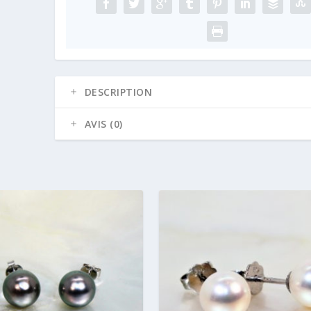
de
Tahiti
RD
11x12
mm
DESCRIPTION
AVIS (0)