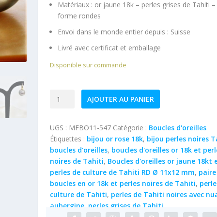
Matériaux : or jaune 18k – perles grises de Tahiti –
forme rondes
Envoi dans le monde entier depuis :
Suisse
Livré avec certificat et emballage
Disponible sur commande
quantité
AJOUTER AU PANIER
de
Boucles
UGS :
MFBO11-547
Catégorie :
Boucles d'oreilles
d'oreilles
Étiquettes :
bijou or rose 18k
,
bijou perles noires T
or
boucles d'oreilles
,
boucles d'oreilles or 18k et perl
jaune
noires de Tahiti
,
Boucles d'oreilles or jaune 18kt 
18kt
perles de culture de Tahiti RD Ø 11x12 mm
,
paire
et
boucles en or 18k et perles noires de Tahiti
,
perle
perles
culture de Tahiti
,
perles de Tahiti noires avec nu
de
aubergine
,
perles grises de Tahiti
culture