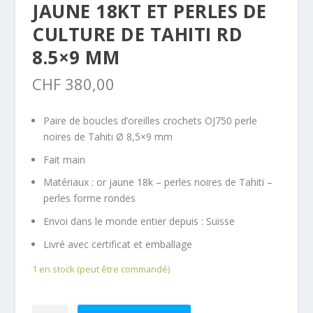
JAUNE 18KT ET PERLES DE
CULTURE DE TAHITI RD
8.5×9 MM
CHF
380,00
Paire de boucles d’oreilles crochets OJ750 perle
noires de Tahiti Ø 8,5×9 mm
Fait main
Matériaux : or jaune 18k – perles noires de Tahiti –
perles forme rondes
Envoi dans le monde entier depuis :
Suisse
Livré avec certificat et emballage
1 en stock (peut être commandé)
quantité