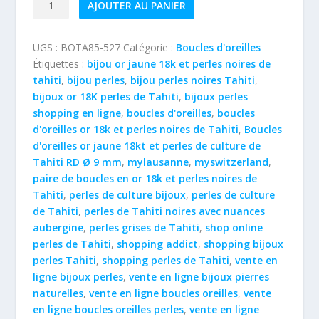
AJOUTER AU PANIER
de
Boucles
UGS :
BOTA85-527
Catégorie :
Boucles d'oreilles
d'oreilles
Étiquettes :
bijou or jaune 18k et perles noires de
or
tahiti
,
bijou perles
,
bijou perles noires Tahiti
,
jaune
bijoux or 18K perles de Tahiti
,
bijoux perles
18kt
shopping en ligne
,
boucles d'oreilles
,
boucles
et
d'oreilles or 18k et perles noires de Tahiti
,
Boucles
perles
d'oreilles or jaune 18kt et perles de culture de
de
Tahiti RD Ø 9 mm
,
mylausanne
,
myswitzerland
,
culture
paire de boucles en or 18k et perles noires de
de
Tahiti
,
perles de culture bijoux
,
perles de culture
Tahiti
de Tahiti
,
perles de Tahiti noires avec nuances
RD
aubergine
,
perles grises de Tahiti
,
shop online
8.5x9
perles de Tahiti
,
shopping addict
,
shopping bijoux
mm
perles Tahiti
,
shopping perles de Tahiti
,
vente en
ligne bijoux perles
,
vente en ligne bijoux pierres
naturelles
,
vente en ligne boucles oreilles
,
vente
en ligne boucles oreilles perles
,
vente en ligne