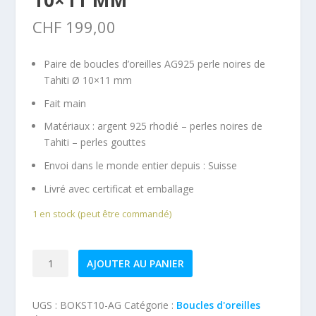
10×11 MM
CHF
199,00
Paire de boucles d’oreilles AG925 perle noires de
Tahiti Ø 10×11 mm
Fait main
Matériaux : argent 925 rhodié – perles noires de
Tahiti – perles gouttes
Envoi dans le monde entier depuis :
Suisse
Livré avec certificat et emballage
1 en stock (peut être commandé)
quantité
AJOUTER AU PANIER
de
Boucles
UGS :
BOKST10-AG
Catégorie :
Boucles d'oreilles
d'oreilles