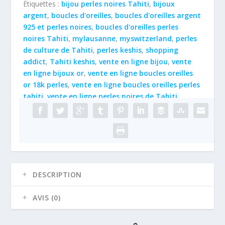
Étiquettes :
bijou perles noires Tahiti
,
bijoux
AG925
argent
,
boucles d'oreilles
,
boucles d'oreilles argent
rh.
925 et perles noires
,
boucles d'oreilles perles
et
noires Tahiti
,
mylausanne
,
myswitzerland
,
perles
perles
de culture de Tahiti
,
perles keshis
,
shopping
noires
addict
,
Tahiti keshis
,
vente en ligne bijou
,
vente
de
en ligne bijoux or
,
vente en ligne boucles oreilles
Tahiti
or 18k perles
,
vente en ligne boucles oreilles perles
Keshi
tahiti
,
vente en ligne perles noires de Tahiti
10x11
mm
DESCRIPTION
AVIS (0)