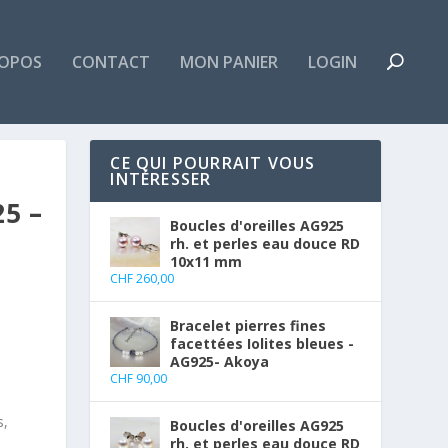
ROPOS
CONTACT
MON PANIER
LOGIN
CE QUI POURRAIT VOUS
INTÉRESSER
5 –
Boucles d'oreilles AG925
rh. et perles eau douce RD
10x11 mm
CHF
260,00
Bracelet pierres fines
facettées Iolites bleues -
AG925- Akoya
CHF
90,00
s,
Boucles d'oreilles AG925
rh. et perles eau douce RD