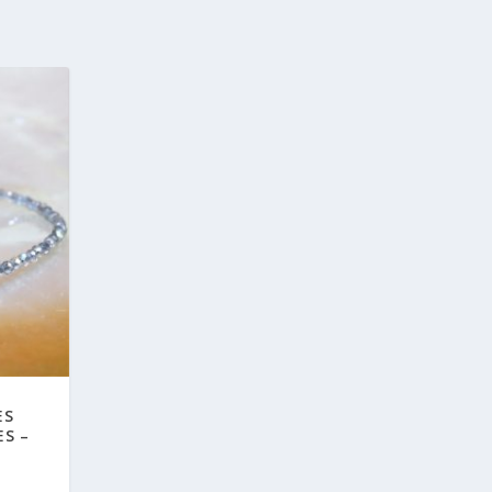
ES
ES –