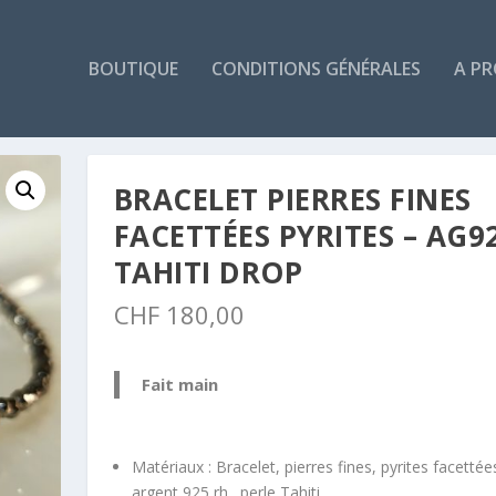
BOUTIQUE
CONDITIONS GÉNÉRALES
A P
BRACELET PIERRES FINES
FACETTÉES PYRITES – AG92
TAHITI DROP
CHF
180,00
Fait main
Matériaux : Bracelet, pierres fines, pyrites facettée
argent 925 rh., perle Tahiti