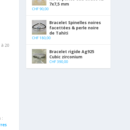
7x7,5 mm
CHF
90,00
Bracelet Spinelles noires
facettées & perle noire
de Tahiti
CHF
180,00
0 à 20
Bracelet rigide Ag925
Cubic zirconium
CHF
390,00
 :
rres