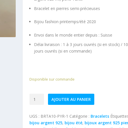
Bracelet en pierres semi-précieuses
Bijou fashion printemps/été 2020
Envoi dans le monde entier depuis :
Suisse
Délai livraison : 1 à 3 jours ouvrés (si en stock) / 1
jours ouvrés (si en commande)
Disponible sur commande
quantité
AJOUTER AU PANIER
de
Bracelet
UGS :
BRTA10-PYR-1
Catégorie :
Bracelets
Étiquettes
pierres
bijou argent 925
,
bijou été
,
bijoux argent 925 pie
fines