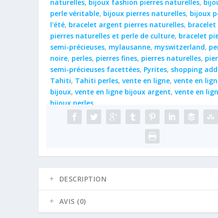
naturelles
,
bijoux fashion pierres naturelles
,
bijo
facettées
perle véritable
,
bijoux pierres naturelles
,
bijoux p
Pyrites
l'été
,
bracelet argent pierres naturelles
,
bracelet
-
pierres naturelles et perle de culture
,
bracelet pi
AG925
semi-précieuses
,
mylausanne
,
myswitzerland
,
pe
-
noire
,
perles
,
pierres fines
,
pierres naturelles
,
pie
Tahiti
semi-précieuses facettées
,
Pyrites
,
shopping add
drop
Tahiti
,
Tahiti perles
,
vente en ligne
,
vente en lign
bijoux
,
vente en ligne bijoux argent
,
vente en lig
bijoux perles
DESCRIPTION
AVIS (0)