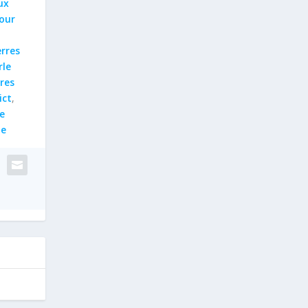
ux
our
erres
rle
rres
ict
,
e
ne