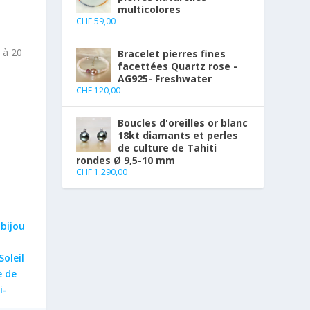
multicolores
CHF
59,00
0 à 20
Bracelet pierres fines
facettées Quartz rose -
AG925- Freshwater
CHF
120,00
Boucles d'oreilles or blanc
18kt diamants et perles
de culture de Tahiti
rondes Ø 9,5-10 mm
CHF
1.290,00
:
bijou
Soleil
e de
i-