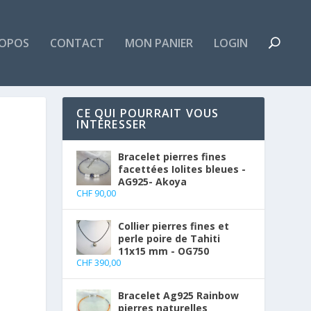
ROPOS
CONTACT
MON PANIER
LOGIN
CE QUI POURRAIT VOUS
INTÉRESSER
Bracelet pierres fines
facettées Iolites bleues -
AG925- Akoya
CHF
90,00
Collier pierres fines et
perle poire de Tahiti
11x15 mm - OG750
CHF
390,00
Bracelet Ag925 Rainbow
pierres naturelles