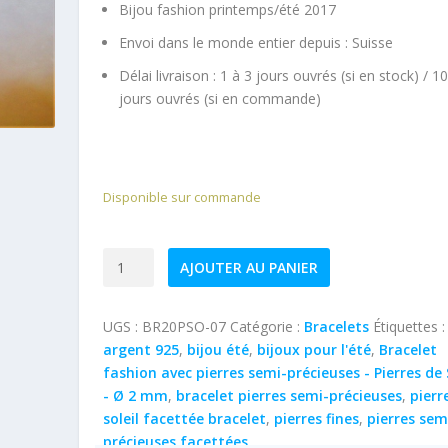
Bijou fashion printemps/été 2017
Envoi dans le monde entier depuis :
Suisse
Délai livraison : 1 à 3 jours ouvrés (si en stock) / 1
jours ouvrés (si en commande)
Disponible sur commande
quantité
AJOUTER AU PANIER
de
Bracelet
UGS :
BR20PSO-07
Catégorie :
Bracelets
Étiquettes 
pierres
argent 925
,
bijou été
,
bijoux pour l'été
,
Bracelet
fines
fashion avec pierres semi-précieuses - Pierres de 
facettées
- Ø 2 mm
,
bracelet pierres semi-précieuses
,
pierr
Pierres
soleil facettée bracelet
,
pierres fines
,
pierres sem
de
précieuses facettées
Soleil