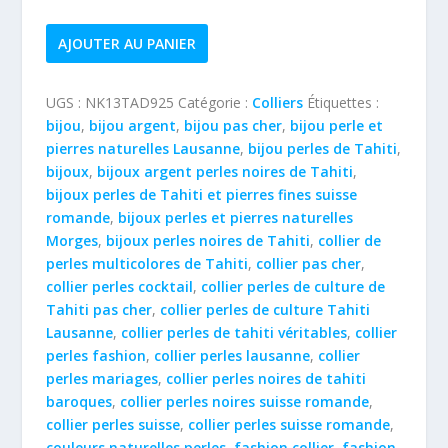
quantité
AJOUTER AU PANIER
de
Collier
UGS :
NK13TAD925
Catégorie :
Colliers
Étiquettes :
perle
bijou
,
bijou argent
,
bijou pas cher
,
bijou perle et
de
pierres naturelles Lausanne
,
bijou perles de Tahiti
,
culture
bijoux
,
bijoux argent perles noires de Tahiti
,
de
bijoux perles de Tahiti et pierres fines suisse
Tahiti
romande
,
bijoux perles et pierres naturelles
goutte
Morges
,
bijoux perles noires de Tahiti
,
collier de
13x14mm
perles multicolores de Tahiti
,
collier pas cher
,
spinelles
collier perles cocktail
,
collier perles de culture de
noirs
Tahiti pas cher
,
collier perles de culture Tahiti
Ag925
Lausanne
,
collier perles de tahiti véritables
,
collier
perles fashion
,
collier perles lausanne
,
collier
perles mariages
,
collier perles noires de tahiti
baroques
,
collier perles noires suisse romande
,
collier perles suisse
,
collier perles suisse romande
,
couleurs naturelles perles
,
fashion collier
,
fashion