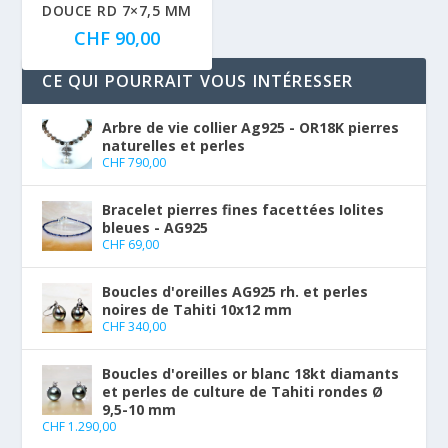
DOUCE RD 7×7,5 MM
CHF
90,00
CE QUI POURRAIT VOUS INTÉRESSER
Arbre de vie collier Ag925 - OR18K pierres
naturelles et perles
CHF
790,00
Bracelet pierres fines facettées Iolites
bleues - AG925
CHF
69,00
Boucles d'oreilles AG925 rh. et perles
noires de Tahiti 10x12 mm
CHF
340,00
Boucles d'oreilles or blanc 18kt diamants
et perles de culture de Tahiti rondes Ø
9,5-10 mm
CHF
1.290,00